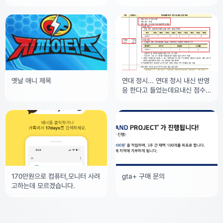
재해로부터지구가 멸망할 상황에
먹을것이없어서비행기를타고 노
르웨이 씨앗저장고에간다든지아
님 비행기타고
옛날 애니 제목
연대 정시... 연대 정시 내신 반영
응 한다고 들었는데요내신 점수
산출은 어떻게 되는건가요?
170만원으로 컴퓨터,모니터 사려
gta+ 구매 문의
고하는데 모르겠습니다.